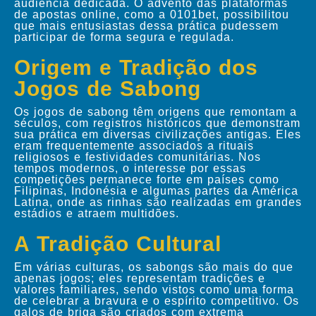
audiência dedicada. O advento das plataformas
de apostas online, como a 0101bet, possibilitou
que mais entusiastas dessa prática pudessem
participar de forma segura e regulada.
Origem e Tradição dos
Jogos de Sabong
Os jogos de sabong têm origens que remontam a
séculos, com registros históricos que demonstram
sua prática em diversas civilizações antigas. Eles
eram frequentemente associados a rituais
religiosos e festividades comunitárias. Nos
tempos modernos, o interesse por essas
competições permanece forte em países como
Filipinas, Indonésia e algumas partes da América
Latina, onde as rinhas são realizadas em grandes
estádios e atraem multidões.
A Tradição Cultural
Em várias culturas, os sabongs são mais do que
apenas jogos; eles representam tradições e
valores familiares, sendo vistos como uma forma
de celebrar a bravura e o espírito competitivo. Os
galos de briga são criados com extrema