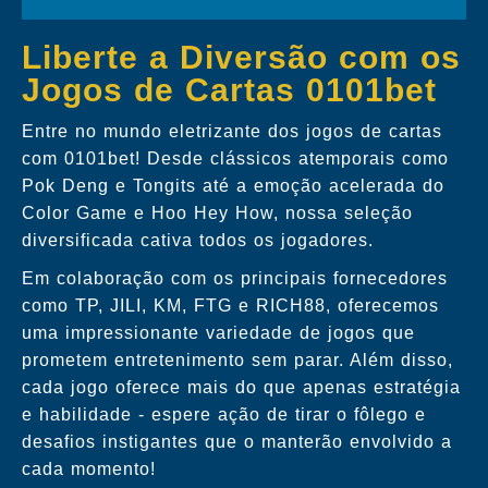
Liberte a Diversão com os
Jogos de Cartas 0101bet
Entre no mundo eletrizante dos jogos de cartas
com 0101bet! Desde clássicos atemporais como
Pok Deng e Tongits até a emoção acelerada do
Color Game e Hoo Hey How, nossa seleção
diversificada cativa todos os jogadores.
Em colaboração com os principais fornecedores
como TP, JILI, KM, FTG e RICH88, oferecemos
uma impressionante variedade de jogos que
prometem entretenimento sem parar. Além disso,
cada jogo oferece mais do que apenas estratégia
e habilidade - espere ação de tirar o fôlego e
desafios instigantes que o manterão envolvido a
cada momento!