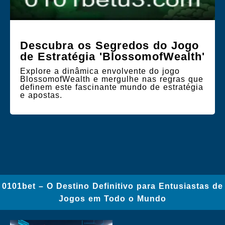
Descubra os Segredos do Jogo
de Estratégia 'BlossomofWealth'
Explore a dinâmica envolvente do jogo
BlossomofWealth e mergulhe nas regras que
definem este fascinante mundo de estratégia
e apostas.
0101bet – O Destino Definitivo para Entusiastas de
Jogos em Todo o Mundo