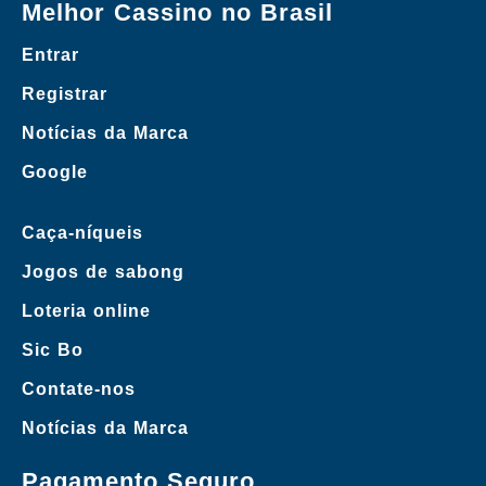
Melhor Cassino no Brasil
Entrar
Registrar
Notícias da Marca
Google
Caça-níqueis
Jogos de sabong
Loteria online
Sic Bo
Contate-nos
Notícias da Marca
Pagamento Seguro