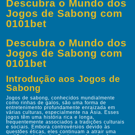
Descubra o Mundo dos
Jogos de Sabong com
0101bet
Descubra o Mundo dos
Jogos de Sabong com
0101bet
Introdução aos Jogos de
Sabong
Jogos de sabong, conhecidos mundialmente
como rinhas de galos, são uma forma de
entretenimento profundamente enraizada em
várias culturas, especialmente na Ásia. Esses
jogos têm uma história rica e longa,
frequentemente associados a tradições culturais
e sociais. Embora controvérsios devido às
questões éticas, eles continuam a atrair uma