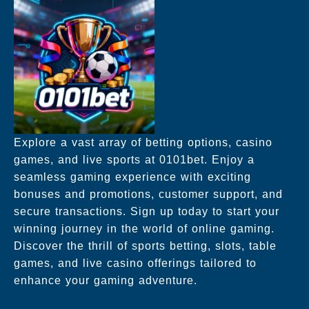
Explore a vast array of betting options, casino
games, and live sports at 0101bet. Enjoy a
seamless gaming experience with exciting
bonuses and promotions, customer support, and
secure transactions. Sign up today to start your
winning journey in the world of online gaming.
Discover the thrill of sports betting, slots, table
games, and live casino offerings tailored to
enhance your gaming adventure.