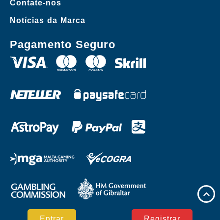
Contate-nos
Notícias da Marca
Pagamento Seguro
Entrar
Registrar