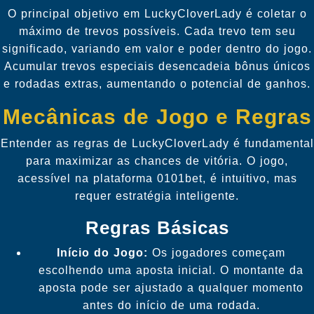
O principal objetivo em LuckyCloverLady é coletar o
máximo de trevos possíveis. Cada trevo tem seu
significado, variando em valor e poder dentro do jogo.
Acumular trevos especiais desencadeia bônus únicos
e rodadas extras, aumentando o potencial de ganhos.
Mecânicas de Jogo e Regras
Entender as regras de LuckyCloverLady é fundamental
para maximizar as chances de vitória. O jogo,
acessível na plataforma 0101bet, é intuitivo, mas
requer estratégia inteligente.
Regras Básicas
Início do Jogo:
Os jogadores começam
escolhendo uma aposta inicial. O montante da
aposta pode ser ajustado a qualquer momento
antes do início de uma rodada.