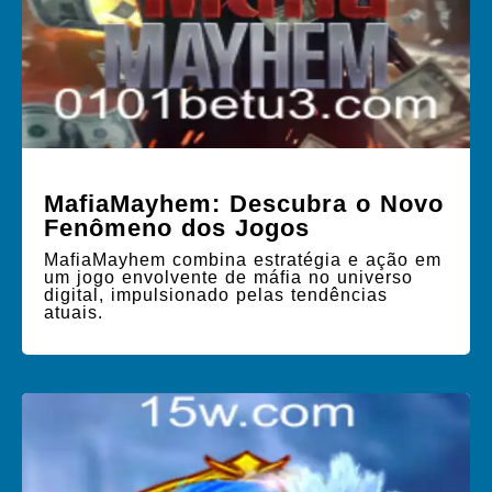
MafiaMayhem: Descubra o Novo
Fenômeno dos Jogos
MafiaMayhem combina estratégia e ação em
um jogo envolvente de máfia no universo
digital, impulsionado pelas tendências
atuais.