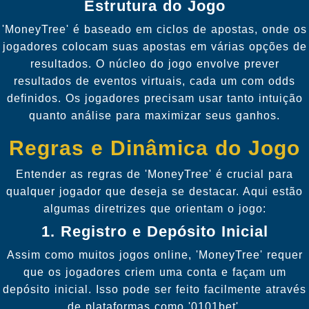
Estrutura do Jogo
'MoneyTree' é baseado em ciclos de apostas, onde os
jogadores colocam suas apostas em várias opções de
resultados. O núcleo do jogo envolve prever
resultados de eventos virtuais, cada um com odds
definidos. Os jogadores precisam usar tanto intuição
quanto análise para maximizar seus ganhos.
Regras e Dinâmica do Jogo
Entender as regras de 'MoneyTree' é crucial para
qualquer jogador que deseja se destacar. Aqui estão
algumas diretrizes que orientam o jogo:
1. Registro e Depósito Inicial
Assim como muitos jogos online, 'MoneyTree' requer
que os jogadores criem uma conta e façam um
depósito inicial. Isso pode ser feito facilmente através
de plataformas como '0101bet'.