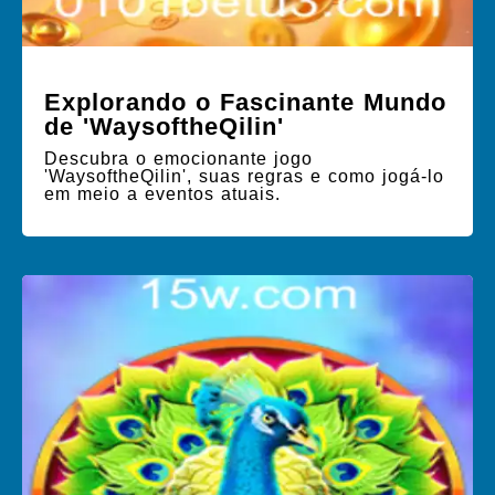
Explorando o Fascinante Mundo
de 'WaysoftheQilin'
Descubra o emocionante jogo
'WaysoftheQilin', suas regras e como jogá-lo
em meio a eventos atuais.