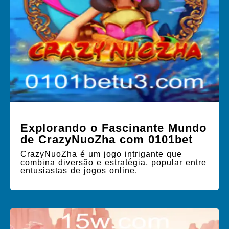
Explorando o Fascinante Mundo
de CrazyNuoZha com 0101bet
CrazyNuoZha é um jogo intrigante que
combina diversão e estratégia, popular entre
entusiastas de jogos online.