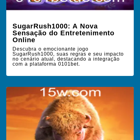
SugarRush1000: A Nova
Sensação do Entretenimento
Online
Descubra o emocionante jogo
SugarRush1000, suas regras e seu impacto
no cenário atual, destacando a integração
com a plataforma 0101bet.