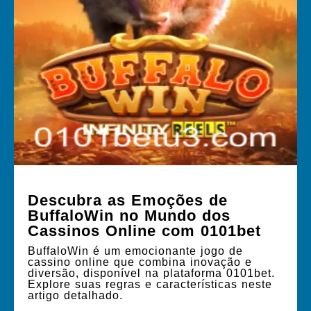
Descubra as Emoções de
BuffaloWin no Mundo dos
Cassinos Online com 0101bet
BuffaloWin é um emocionante jogo de
cassino online que combina inovação e
diversão, disponível na plataforma 0101bet.
Explore suas regras e características neste
artigo detalhado.