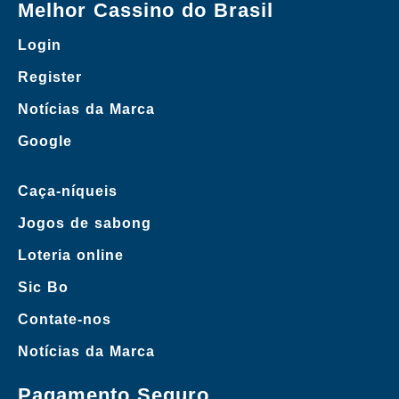
Melhor Cassino do Brasil
Login
Register
Notícias da Marca
Google
Caça-níqueis
Jogos de sabong
Loteria online
Sic Bo
Contate-nos
Notícias da Marca
Pagamento Seguro