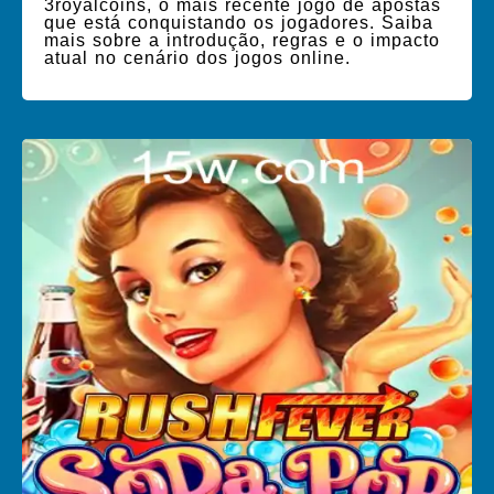
3royalcoins, o mais recente jogo de apostas
que está conquistando os jogadores. Saiba
mais sobre a introdução, regras e o impacto
atual no cenário dos jogos online.