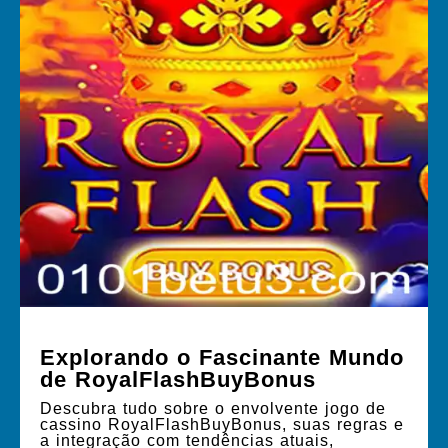
Explorando o Fascinante Mundo
de RoyalFlashBuyBonus
Descubra tudo sobre o envolvente jogo de
cassino RoyalFlashBuyBonus, suas regras e
a integração com tendências atuais,