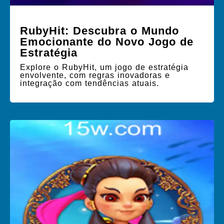
RubyHit: Descubra o Mundo
Emocionante do Novo Jogo de
Estratégia
Explore o RubyHit, um jogo de estratégia
envolvente, com regras inovadoras e
integração com tendências atuais.