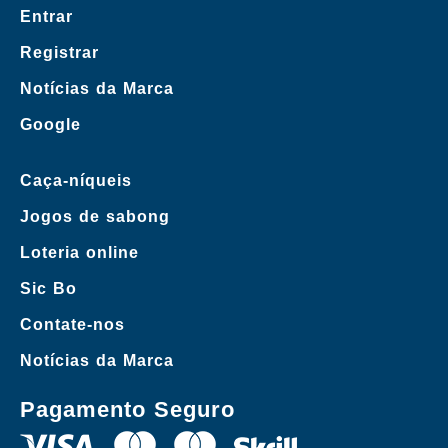
Entrar
Registrar
Notícias da Marca
Google
Caça-níqueis
Jogos de sabong
Loteria online
Sic Bo
Contate-nos
Notícias da Marca
Pagamento Seguro