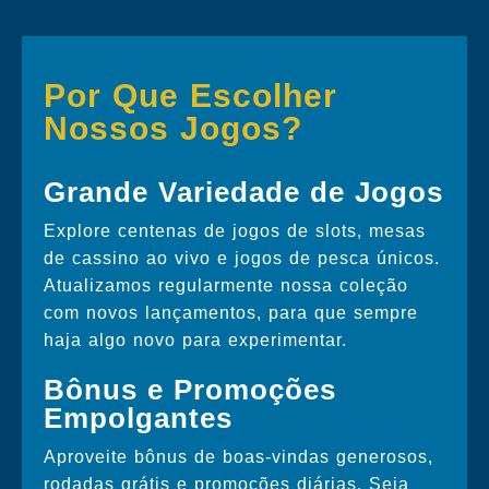
Por Que Escolher
Nossos Jogos?
Grande Variedade de Jogos
Explore centenas de jogos de slots, mesas
de cassino ao vivo e jogos de pesca únicos.
Atualizamos regularmente nossa coleção
com novos lançamentos, para que sempre
haja algo novo para experimentar.
Bônus e Promoções
Empolgantes
Aproveite bônus de boas-vindas generosos,
rodadas grátis e promoções diárias. Seja