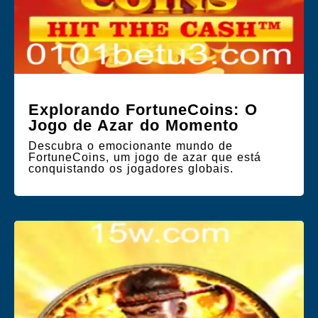
Explorando FortuneCoins: O
Jogo de Azar do Momento
Descubra o emocionante mundo de
FortuneCoins, um jogo de azar que está
conquistando os jogadores globais.