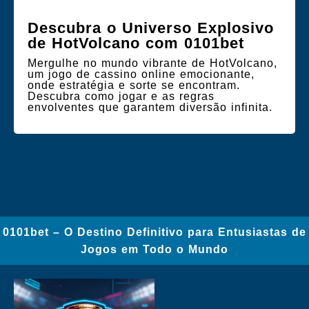
Descubra o Universo Explosivo
de HotVolcano com 0101bet
Mergulhe no mundo vibrante de HotVolcano,
um jogo de cassino online emocionante,
onde estratégia e sorte se encontram.
Descubra como jogar e as regras
envolventes que garantem diversão infinita.
0101bet – O Destino Definitivo para Entusiastas de
Jogos em Todo o Mundo