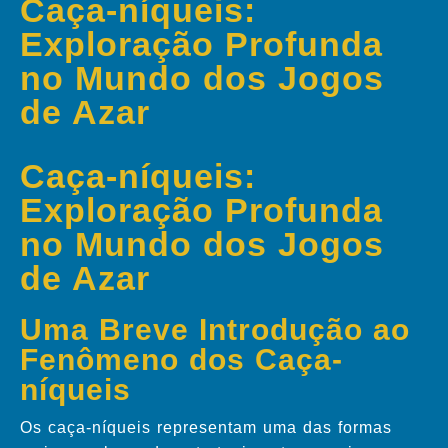
Caça-níqueis:
Exploração Profunda
no Mundo dos Jogos
de Azar
Caça-níqueis:
Exploração Profunda
no Mundo dos Jogos
de Azar
Uma Breve Introdução ao
Fenômeno dos Caça-
níqueis
Os caça-níqueis representam uma das formas