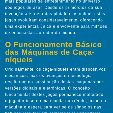
mais populares de entretenimento no universo
dos jogos de azar. Desde os primórdios da sua
invenção até a era das plataformas online, estes
jogos evoluíram consideravelmente, oferecendo
uma experiência única e envolvente para milhões
de entusiastas ao redor do mundo.
O Funcionamento Básico
das Máquinas de Caça-
níqueis
Originalmente, os caça-níqueis eram dispositivos
mecânicos, mas os avanços na tecnologia
resultaram na substituição destas máquinas por
versões digitais e eletrônicas. O conceito
fundamental destes jogos permanece inalterado:
o jogador insere uma moeda ou crédito, aciona a
máquina e espera para ver se os símbolos nas