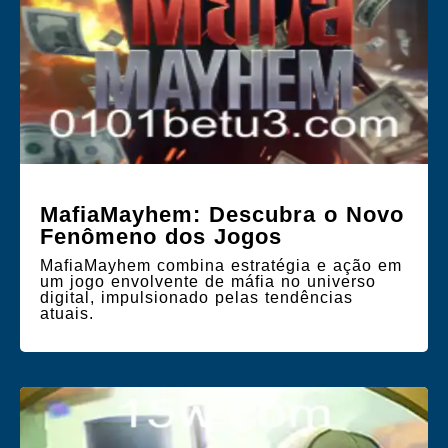
MafiaMayhem: Descubra o Novo
Fenômeno dos Jogos
MafiaMayhem combina estratégia e ação em
um jogo envolvente de máfia no universo
digital, impulsionado pelas tendências
atuais.