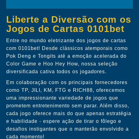
Liberte a Diversão com os
Jogos de Cartas 0101bet
Entre no mundo eletrizante dos jogos de cartas
com 0101bet! Desde clássicos atemporais como
Pok Deng e Tongits até a emoção acelerada do
Color Game e Hoo Hey How, nossa seleção
diversificada cativa todos os jogadores.
Em colaboração com os principais fornecedores
como TP, JILI, KM, FTG e RICH88, oferecemos
uma impressionante variedade de jogos que
prometem entretenimento sem parar. Além disso,
cada jogo oferece mais do que apenas estratégia
e habilidade - espere ação de tirar o fôlego e
desafios instigantes que o manterão envolvido a
cada momento!