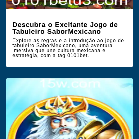
Descubra o Excitante Jogo de
Tabuleiro SaborMexicano
Explore as regras e a introdução ao jogo de
tabuleiro SaborMexicano, uma aventura
imersiva que une cultura mexicana e
estratégia, com a tag 0101bet.