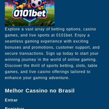
Explore a vast array of betting options, casino
games, and live sports at 0101bet. Enjoy a
seamless gaming experience with exciting
bonuses and promotions, customer support, and
secure transactions. Sign up today to start your
winning journey in the world of online gaming.
Discover the thrill of sports betting, slots, table
games, and live casino offerings tailored to
enhance your gaming adventure.
Melhor Cassino no Brasil
Entrar
Registrar