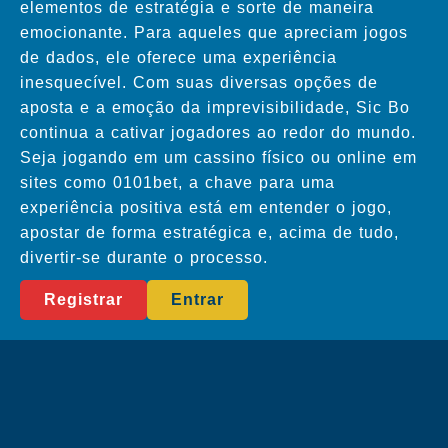
elementos de estratégia e sorte de maneira
emocionante. Para aqueles que apreciam jogos
de dados, ele oferece uma experiência
inesquecível. Com suas diversas opções de
aposta e a emoção da imprevisibilidade, Sic Bo
continua a cativar jogadores ao redor do mundo.
Seja jogando em um cassino físico ou online em
sites como 0101bet, a chave para uma
experiência positiva está em entender o jogo,
apostar de forma estratégica e, acima de tudo,
divertir-se durante o processo.
Registrar
Entrar