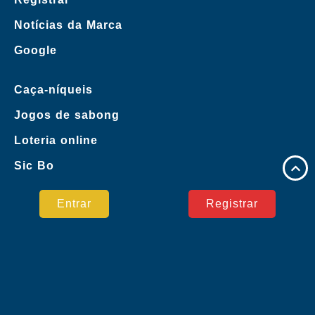
Notícias da Marca
Google
Caça-níqueis
Jogos de sabong
Loteria online
Sic Bo
Contate-nos
Entrar
Registrar
Notícias da Marca
Pagamento Seguro