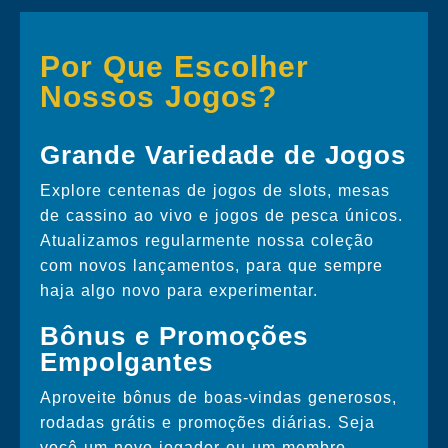
Por Que Escolher
Nossos Jogos?
Grande Variedade de Jogos
Explore centenas de jogos de slots, mesas
de cassino ao vivo e jogos de pesca únicos.
Atualizamos regularmente nossa coleção
com novos lançamentos, para que sempre
haja algo novo para experimentar.
Bônus e Promoções
Empolgantes
Aproveite bônus de boas-vindas generosos,
rodadas grátis e promoções diárias. Seja
você um novo jogador ou um membro