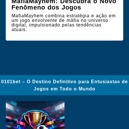
MafiaMayhem: Descubra o Novo
Fenômeno dos Jogos
MafiaMayhem combina estratégia e ação em
um jogo envolvente de máfia no universo
digital, impulsionado pelas tendências
atuais.
0101bet – O Destino Definitivo para Entusiastas de
Jogos em Todo o Mundo