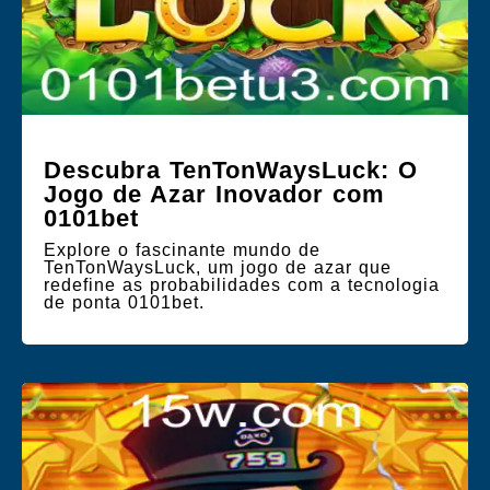
Descubra TenTonWaysLuck: O
Jogo de Azar Inovador com
0101bet
Explore o fascinante mundo de
TenTonWaysLuck, um jogo de azar que
redefine as probabilidades com a tecnologia
de ponta 0101bet.