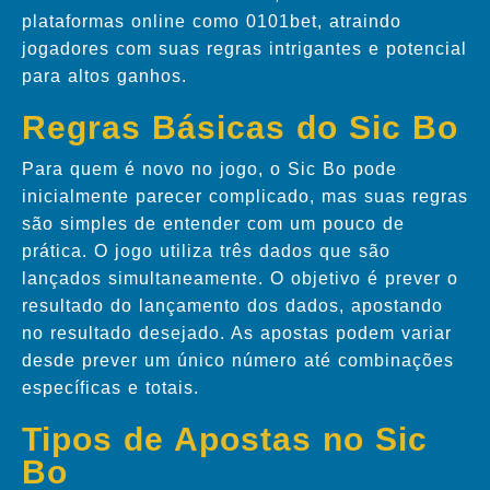
plataformas online como 0101bet, atraindo
jogadores com suas regras intrigantes e potencial
para altos ganhos.
Regras Básicas do Sic Bo
Para quem é novo no jogo, o Sic Bo pode
inicialmente parecer complicado, mas suas regras
são simples de entender com um pouco de
prática. O jogo utiliza três dados que são
lançados simultaneamente. O objetivo é prever o
resultado do lançamento dos dados, apostando
no resultado desejado. As apostas podem variar
desde prever um único número até combinações
específicas e totais.
Tipos de Apostas no Sic
Bo