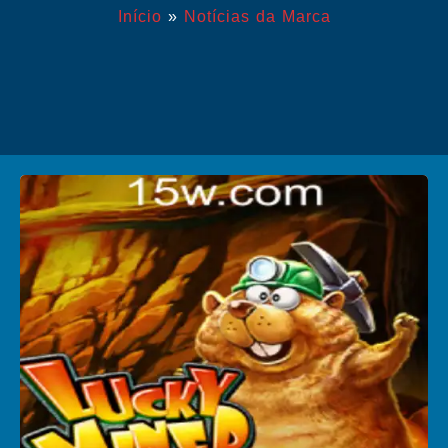
Início
»
Notícias da Marca