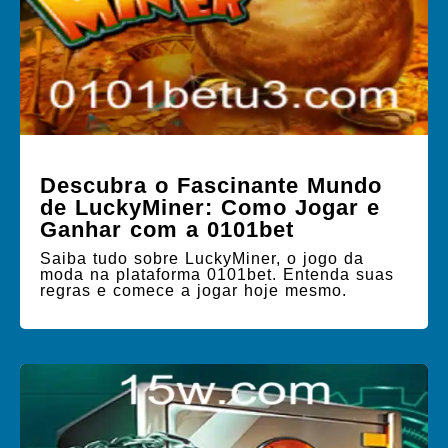
Descubra o Fascinante Mundo
de LuckyMiner: Como Jogar e
Ganhar com a 0101bet
Saiba tudo sobre LuckyMiner, o jogo da
moda na plataforma 0101bet. Entenda suas
regras e comece a jogar hoje mesmo.