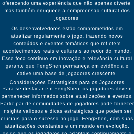
oferecendo uma experiência que não apenas diverte,
mas também enriquece a compreensão cultural dos
jogadores.
Os desenvolvedores estão comprometidos em
atualizar regularmente o jogo, trazendo novos
conteúdos e eventos temáticos que refletem
acontecimentos reais e culturais ao redor do mundo.
Esse foco contínuo em inovação e relevância cultural
garante que FengShen permaneça em evidência e
cative uma base de jogadores crescente.
Considerações Estratégicas para os Jogadores
Para se destacar em FengShen, os jogadores devem
permanecer informados sobre atualizações e eventos.
Participar de comunidades de jogadores pode fornecer
insights valiosos e dicas estratégicas que podem ser
cruciais para o sucesso no jogo. FengShen, com suas
atualizações constantes e um mundo em evolução,
exige que os jogadores se adaptem continuamente e