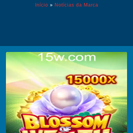
Início
»
Notícias da Marca