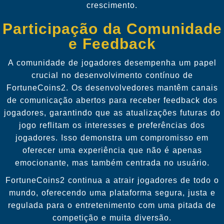
crescimento.
Participação da Comunidade
e Feedback
A comunidade de jogadores desempenha um papel
crucial no desenvolvimento contínuo de
FortuneCoins2. Os desenvolvedores mantêm canais
de comunicação abertos para receber feedback dos
jogadores, garantindo que as atualizações futuras do
jogo reflitam os interesses e preferências dos
jogadores. Isso demonstra um compromisso em
oferecer uma experiência que não é apenas
emocionante, mas também centrada no usuário.
FortuneCoins2 continua a atrair jogadores de todo o
mundo, oferecendo uma plataforma segura, justa e
regulada para o entretenimento com uma pitada de
competição e muita diversão.