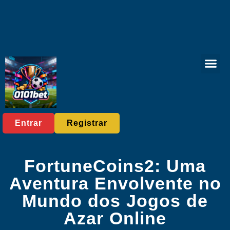
Caça-níqu
Jogos de sa
Loteria onlin
Contate-nos
Notícias da Marc
Entrar
Registrar
FortuneCoins2: Uma
Aventura Envolvente no
Mundo dos Jogos de
Azar Online