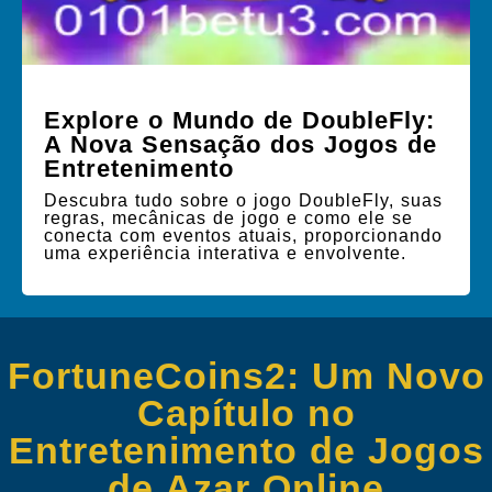
Explore o Mundo de DoubleFly:
A Nova Sensação dos Jogos de
Entretenimento
Descubra tudo sobre o jogo DoubleFly, suas
regras, mecânicas de jogo e como ele se
conecta com eventos atuais, proporcionando
uma experiência interativa e envolvente.
FortuneCoins2: Um Novo
Capítulo no
Entretenimento de Jogos
de Azar Online