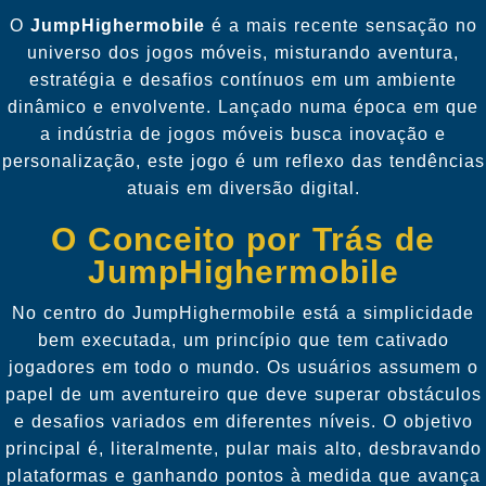
O
JumpHighermobile
é a mais recente sensação no
universo dos jogos móveis, misturando aventura,
estratégia e desafios contínuos em um ambiente
dinâmico e envolvente. Lançado numa época em que
a indústria de jogos móveis busca inovação e
personalização, este jogo é um reflexo das tendências
atuais em diversão digital.
O Conceito por Trás de
JumpHighermobile
No centro do
JumpHighermobile
está a simplicidade
bem executada, um princípio que tem cativado
jogadores em todo o mundo. Os usuários assumem o
papel de um aventureiro que deve superar obstáculos
e desafios variados em diferentes níveis. O objetivo
principal é, literalmente, pular mais alto, desbravando
plataformas e ganhando pontos à medida que avança