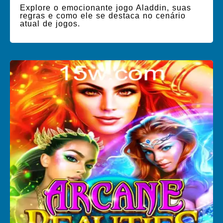
Explore o emocionante jogo Aladdin, suas
regras e como ele se destaca no cenário
atual de jogos.