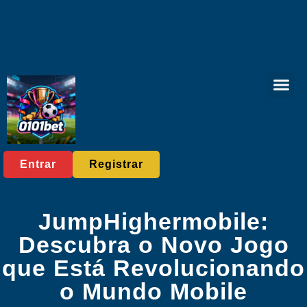
Caça-níqu
Jogos de sa
Loteria onlin
Contate-nos
Notícias da Marc
Entrar
Registrar
JumpHighermobile:
Descubra o Novo Jogo
que Está Revolucionando
o Mundo Mobile