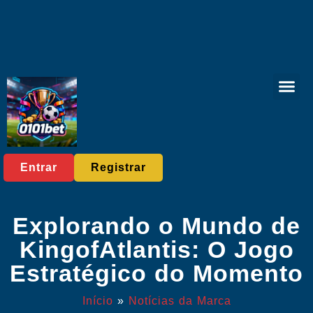
Caça-níqu
Jogos de sa
Loteria onlin
Contate-nos
Notícias da Marc
Entrar
Registrar
Explorando o Mundo de
KingofAtlantis: O Jogo
Estratégico do Momento
Início
»
Notícias da Marca