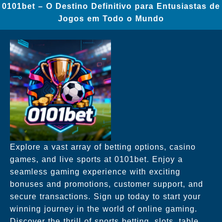
0101bet – O Destino Definitivo para Entusiastas de
Jogos em Todo o Mundo
Explore a vast array of betting options, casino
games, and live sports at 0101bet. Enjoy a
seamless gaming experience with exciting
bonuses and promotions, customer support, and
secure transactions. Sign up today to start your
winning journey in the world of online gaming.
Discover the thrill of sports betting, slots, table