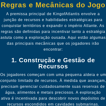
Regras e Mecânicas do Jogo
A premissa principal de KingofAtlantis envolve a
junção de recursos e habilidades estratégicas para
conquistar territórios e expandir o império Atlante. As
regras são definidas para incentivar tanto a estratégia
astuta como a exploração ousada. Aqui estão algumas
das principais mecânicas que os jogadores irão
encontrar:
1. Construção e Gestão de
Recursos
Os jogadores começam com uma pequena aldeia e um
conjunto limitado de recursos. À medida que avançam,
precisam gerenciar cuidadosamente suas reservas de
água, alimentos e metais preciosos. A exploração
ativa é incentivada para descobrir novos depósitos de
recursos escondidos em cavidades submarinas.