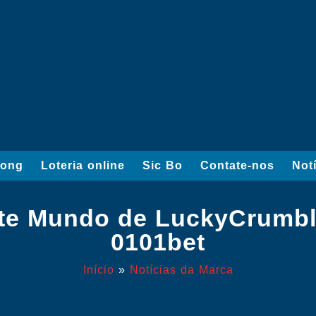
bong
Loteria online
Sic Bo
Contate-nos
Not
te Mundo de LuckyCrumbl
0101bet
Início
»
Notícias da Marca