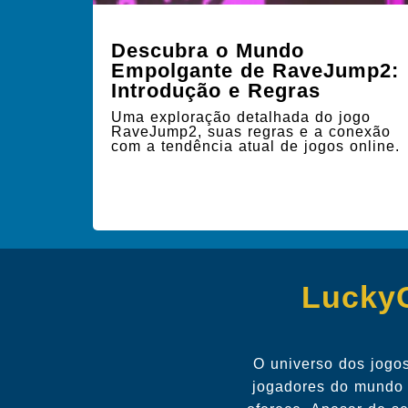
Descubra o Mundo
Empolgante de RaveJump2:
Introdução e Regras
Uma exploração detalhada do jogo
RaveJump2, suas regras e a conexão
com a tendência atual de jogos online.
Lucky
O universo dos jogo
jogadores do mundo t