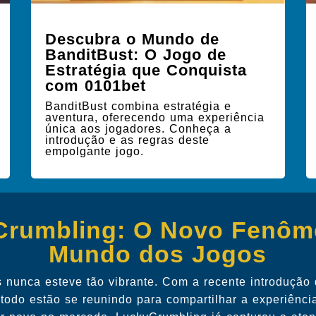
Descubra o Mundo de
BanditBust: O Jogo de
Estratégia que Conquista
com 0101bet
BanditBust combina estratégia e
aventura, oferecendo uma experiência
única aos jogadores. Conheça a
introdução e as regras deste
empolgante jogo.
Crumbling: O Novo Fenôm
Mundo dos Jogos
s nunca esteve tão vibrante. Com a recente introdução
odo estão se reunindo para compartilhar a experiênci