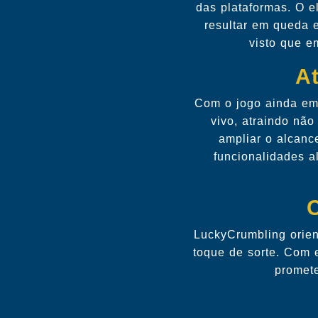
das plataformas. O 
resultar em queda e
visto que e
A
Com o jogo ainda em 
vivo, atraindo nã
ampliar o alcanc
funcionalidades a
LuckyCrumbling orien
toque de sorte. Com 
promete