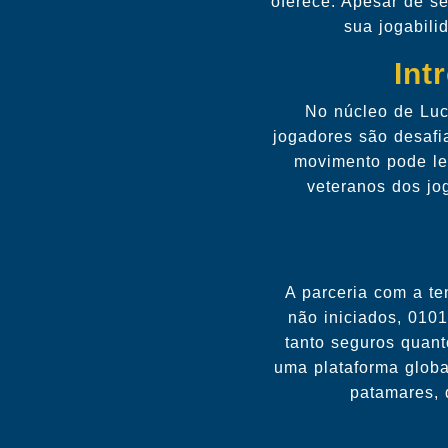
oferece. Apesar de s
sua jogabili
Int
No núcleo de Luc
jogadores são desaf
movimento pode lev
veteranos dos jo
A parceria com a t
não iniciados, 010
tanto seguros quant
uma plataforma globa
patamares, 