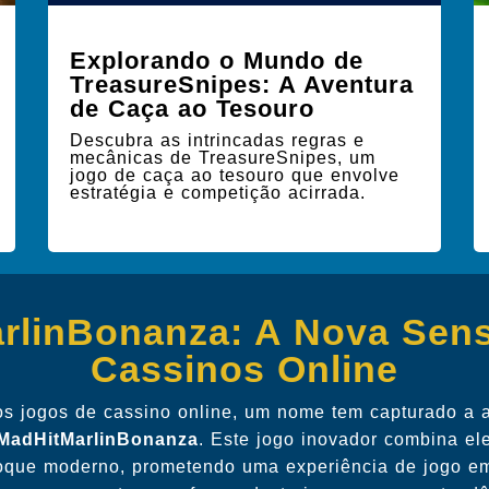
Explorando o Mundo de
TreasureSnipes: A Aventura
de Caça ao Tesouro
Descubra as intrincadas regras e
mecânicas de TreasureSnipes, um
jogo de caça ao tesouro que envolve
estratégia e competição acirrada.
rlinBonanza: A Nova Sen
Cassinos Online
os jogos de cassino online, um nome tem capturado a 
MadHitMarlinBonanza
. Este jogo inovador combina el
oque moderno, prometendo uma experiência de jogo emo