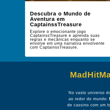
Descubra o Mundo de
Aventura em
CaptainssTreasure
Explore o emocionante jogo
CaptainssTreasure e aprenda suas
regras e mecânicas enquanto se
envolve em uma narrativa envolvente
com CaptainssTreasure.
MadHitMa
No vasto universo d
ao redor do mundo:
de cassino com um t