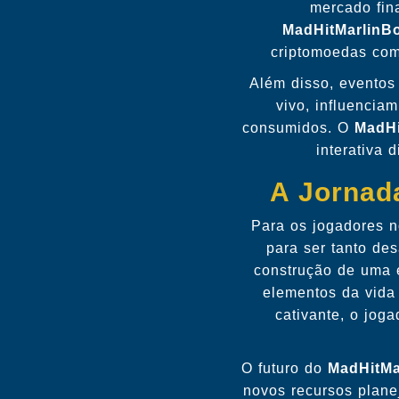
mercado fin
MadHitMarlinB
criptomoedas com
Além disso, eventos
vivo, influencia
consumidos. O
MadHi
interativa 
A Jornad
Para os jogadores n
para ser tanto de
construção de uma e
elementos da vida 
cativante, o jog
O futuro do
MadHitMa
novos recursos plane