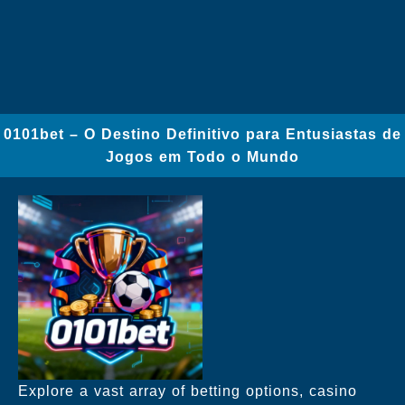
0101bet – O Destino Definitivo para Entusiastas de
Jogos em Todo o Mundo
Explore a vast array of betting options, casino