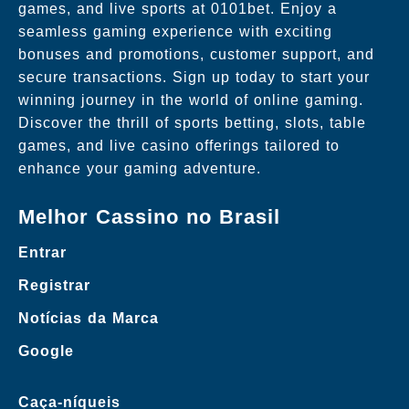
games, and live sports at 0101bet. Enjoy a
seamless gaming experience with exciting
bonuses and promotions, customer support, and
secure transactions. Sign up today to start your
winning journey in the world of online gaming.
Discover the thrill of sports betting, slots, table
games, and live casino offerings tailored to
enhance your gaming adventure.
Melhor Cassino no Brasil
Entrar
Registrar
Notícias da Marca
Google
Caça-níqueis