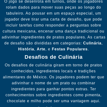
O jogo se desenrola em turnos, onde os jogadores
rolam dados para mover suas peças ao longo do
tabuleiro. Ao pousar em um espaço especial, um
jogador deve tirar uma carta de desafio, que pode
incluir tarefas como responder a perguntas sobre
cultura mexicana, encenar uma dança tradicional ou
adivinhar ingredientes de pratos populares. As cartas
de desafio são divididas em categorias:
Culinária
,
História
,
Arte
, e
Festas Populares
.
Desafios de Culinária
Os desafios de culinária giram em torno de pratos
conhecidos, ingredientes locais e tradições
alimentares do México. Os jogadores podem ter que
adivinhar o nome de um prato ou combinar
ingredientes para ganhar pontos extras. Ter
conhecimentos sobre ingredientes como pimenta,
chocolate e milho pode ser uma vantagem aqui.