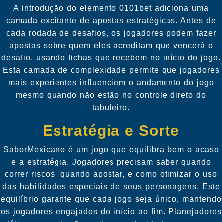
A introdução do elemento 0101bet adiciona uma
camada excitante de apostas estratégicas. Antes de
cada rodada de desafios, os jogadores podem fazer
apostas sobre quem eles acreditam que vencerá o
desafio, usando fichas que recebem no início do jogo.
Esta camada de complexidade permite que jogadores
mais experientes influenciem o andamento do jogo
mesmo quando não estão no controle direto do
tabuleiro.
Estratégia e Sorte
SaborMexicano é um jogo que equilibra bem o acaso
e a estratégia. Jogadores precisam saber quando
correr riscos, quando apostar, e como otimizar o uso
das habilidades especiais de seus personagens. Este
equilíbrio garante que cada jogo seja único, mantendo
os jogadores engajados do início ao fim. Planejadores