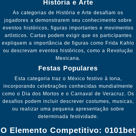
História e Arte
As categorias de História e Arte desafiam os
jogadores a demonstrarem seu conhecimento sobre
eventos históricos, figuras importantes e movimentos
artísticos. Cartas podem exigir que os participantes
expliquem a importância de figuras como Frida Kahlo
ou descrevam eventos históricos, como a Revolução
Mexicana.
Festas Populares
Esta categoria traz o México festivo à tona,
incorporando celebrações conhecidas mundialmente
como o Dia dos Mortos e o Carnaval de Veracruz. Os
desafios podem incluir descrever costumes, musicas,
ou realizar uma pequena apresentação sobre
determinada festividade.
O Elemento Competitivo: 0101bet