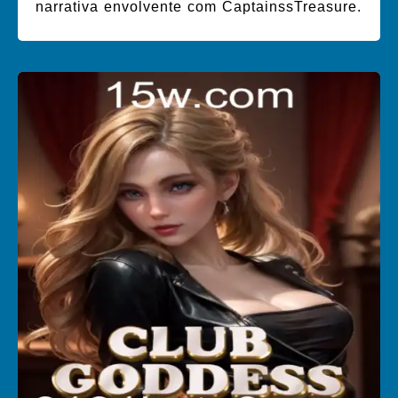
narrativa envolvente com CaptainssTreasure.