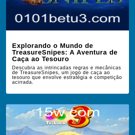
Explorando o Mundo de
TreasureSnipes: A Aventura de
Caça ao Tesouro
Descubra as intrincadas regras e mecânicas
de TreasureSnipes, um jogo de caça ao
tesouro que envolve estratégia e competição
acirrada.