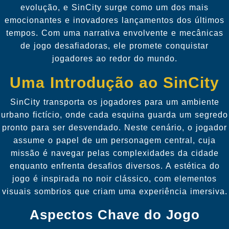
evolução, e SinCity surge como um dos mais
emocionantes e inovadores lançamentos dos últimos
tempos. Com uma narrativa envolvente e mecânicas
de jogo desafiadoras, ele promete conquistar
jogadores ao redor do mundo.
Uma Introdução ao SinCity
SinCity transporta os jogadores para um ambiente
urbano fictício, onde cada esquina guarda um segredo
pronto para ser desvendado. Neste cenário, o jogador
assume o papel de um personagem central, cuja
missão é navegar pelas complexidades da cidade
enquanto enfrenta desafios diversos. A estética do
jogo é inspirada no noir clássico, com elementos
visuais sombrios que criam uma experiência imersiva.
Aspectos Chave do Jogo