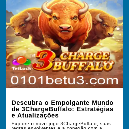
Descubra o Empolgante Mundo
de 3ChargeBuffalo: Estratégias
e Atualizações
Explore o novo jogo 3ChargeBuffalo, suas
regras envolventes e a conexão com a