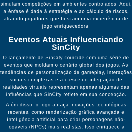
simulam competições em ambientes controlados. Aqui,
a ênfase é dada à estratégia e ao cálculo de riscos,
atraindo jogadores que buscam uma experiência de
jogo enriquecedora.
Eventos Atuais Influenciando
SinCity
O lançamento de SinCity coincide com uma série de
eventos que moldam o cenário global dos jogos. As
tendências de personalização de gameplay, interações
sociais complexas e a crescente integração de
realidades virtuais representam apenas algumas das
influências que SinCity reflete em sua concepção.
Além disso, o jogo abraça inovações tecnológicas
recentes, como renderização gráfica avançada e
inteligência artificial para criar personagens não-
jogáveis (NPCs) mais realistas. Isso enriquece a