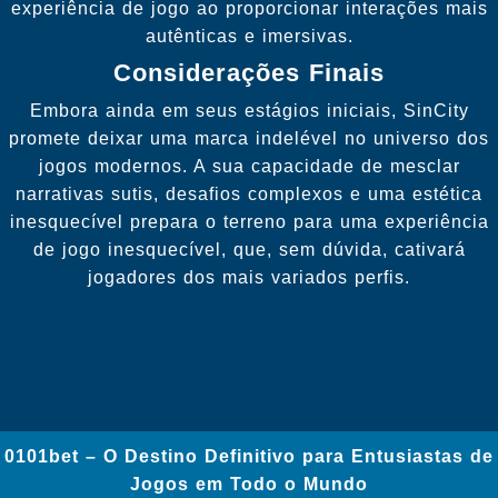
experiência de jogo ao proporcionar interações mais
autênticas e imersivas.
Considerações Finais
Embora ainda em seus estágios iniciais, SinCity
promete deixar uma marca indelével no universo dos
jogos modernos. A sua capacidade de mesclar
narrativas sutis, desafios complexos e uma estética
inesquecível prepara o terreno para uma experiência
de jogo inesquecível, que, sem dúvida, cativará
jogadores dos mais variados perfis.
0101bet – O Destino Definitivo para Entusiastas de
Jogos em Todo o Mundo