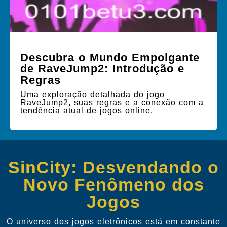
Descubra o Mundo Empolgante
de RaveJump2: Introdução e
Regras
Uma exploração detalhada do jogo
RaveJump2, suas regras e a conexão com a
tendência atual de jogos online.
SinCity: Desvendando o
Novo Fenômeno dos
Jogos
O universo dos jogos eletrônicos está em constante