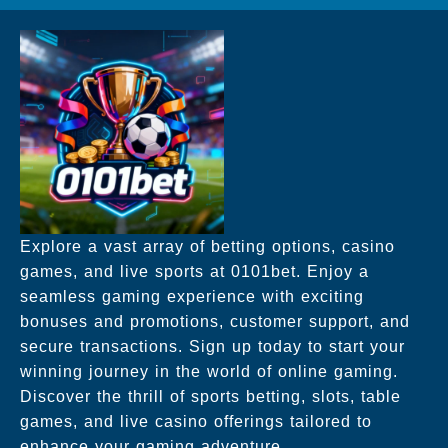
Explore a vast array of betting options, casino
games, and live sports at 0101bet. Enjoy a
seamless gaming experience with exciting
bonuses and promotions, customer support, and
secure transactions. Sign up today to start your
winning journey in the world of online gaming.
Discover the thrill of sports betting, slots, table
games, and live casino offerings tailored to
enhance your gaming adventure.