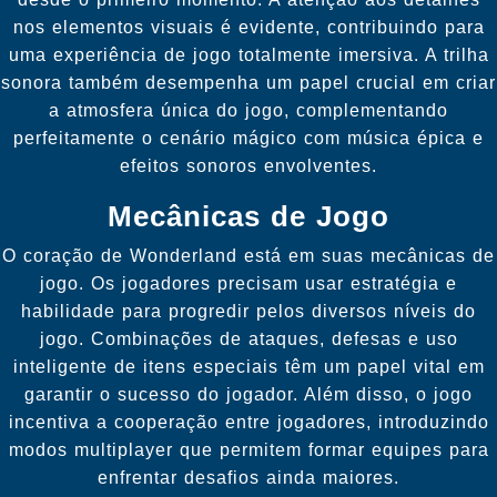
nos elementos visuais é evidente, contribuindo para
uma experiência de jogo totalmente imersiva. A trilha
sonora também desempenha um papel crucial em criar
a atmosfera única do jogo, complementando
perfeitamente o cenário mágico com música épica e
efeitos sonoros envolventes.
Mecânicas de Jogo
O coração de Wonderland está em suas mecânicas de
jogo. Os jogadores precisam usar estratégia e
habilidade para progredir pelos diversos níveis do
jogo. Combinações de ataques, defesas e uso
inteligente de itens especiais têm um papel vital em
garantir o sucesso do jogador. Além disso, o jogo
incentiva a cooperação entre jogadores, introduzindo
modos multiplayer que permitem formar equipes para
enfrentar desafios ainda maiores.