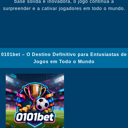
base sólida e inovadora, o jogo continua a
surpreender e a cativar jogadores em todo o mundo.
0101bet – O Destino Definitivo para Entusiastas de
Jogos em Todo o Mundo