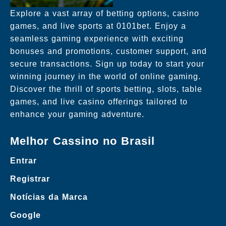
Explore a vast array of betting options, casino
games, and live sports at 0101bet. Enjoy a
seamless gaming experience with exciting
bonuses and promotions, customer support, and
secure transactions. Sign up today to start your
winning journey in the world of online gaming.
Discover the thrill of sports betting, slots, table
games, and live casino offerings tailored to
enhance your gaming adventure.
Melhor Cassino no Brasil
Entrar
Registrar
Notícias da Marca
Google