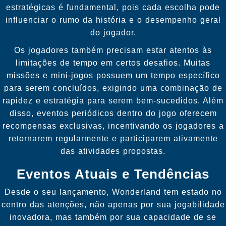
estratégicas é fundamental, pois cada escolha pode
influenciar o rumo da história e o desempenho geral
do jogador.
Os jogadores também precisam estar atentos às
limitações de tempo em certos desafios. Muitas
missões e mini-jogos possuem um tempo específico
para serem concluídos, exigindo uma combinação de
rapidez e estratégia para serem bem-sucedidos. Além
disso, eventos periódicos dentro do jogo oferecem
recompensas exclusivas, incentivando os jogadores a
retornarem regularmente e participarem ativamente
das atividades propostas.
Eventos Atuais e Tendências
Desde o seu lançamento, Wonderland tem estado no
centro das atenções, não apenas por sua jogabilidade
inovadora, mas também por sua capacidade de se